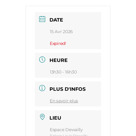
DATE
15 Avr 2026
Expired!
HEURE
13h30 - 16h30
PLUS D'INFOS
En savoir plus
LIEU
Espace Dewailly
3 place Louis Dewailly,