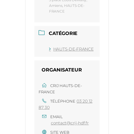
Amiens, HAUTS-DE-
FRANCE
CATÉGORIE
HAUTS-DE-FRANCE
ORGANISATEUR
CRIJ HAUTS-DE-
FRANCE
03 20 12
TÉLÉPHONE
87 30
EMAIL
contact@crij-hdf.fr
SITE WEB