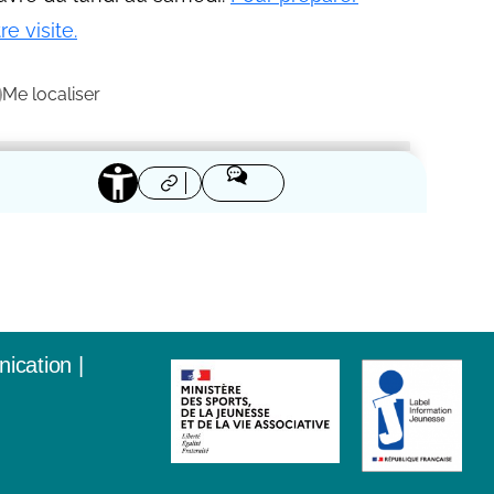
nication
|