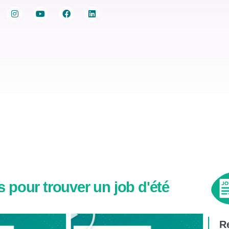
ur trouver un job
Agenda Jobs d’été
Le réseau Info Jeu
 pour trouver un job d'été
Re