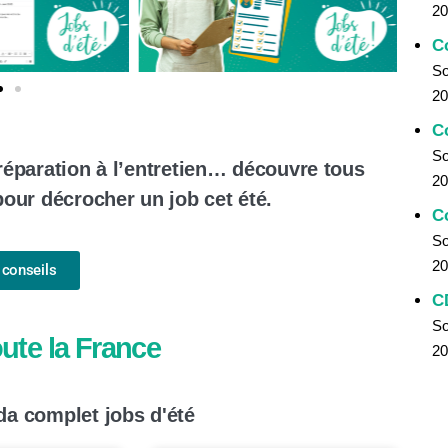
20
C
So
20
C
So
réparation à l’entretien… découvre tous
20
pour décrocher un job cet été.
C
So
20
 conseils
C
So
ute la France
20
da complet jobs d'été