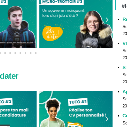
#
R
So
20
V
So
20
S
dater
So
20
A
So
20
C
So