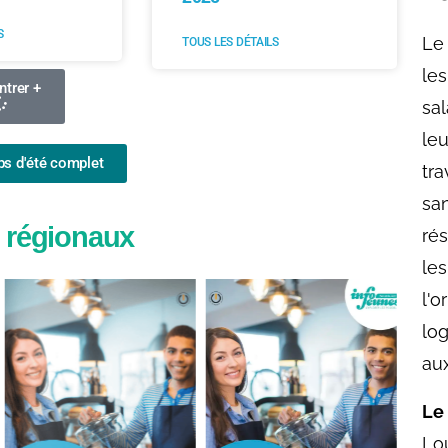
S
TOUS LES DÉTAILS
trer +
bs d'été complet
b régionaux