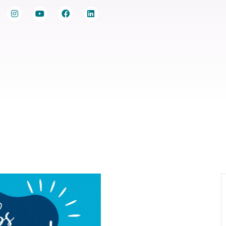
ur trouver un job
Agenda Jobs d’été
Le réseau Info Jeu