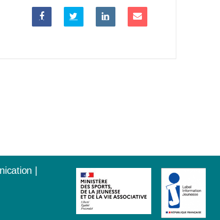
nication
|