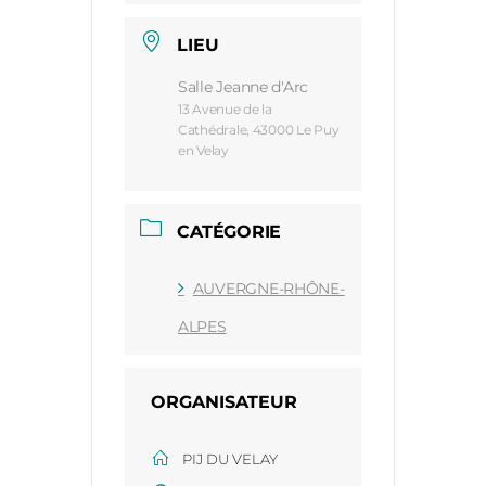
LIEU
Salle Jeanne d'Arc
13 Avenue de la
Cathédrale, 43000 Le Puy
en Velay
CATÉGORIE
AUVERGNE-RHÔNE-
ALPES
ORGANISATEUR
PIJ DU VELAY