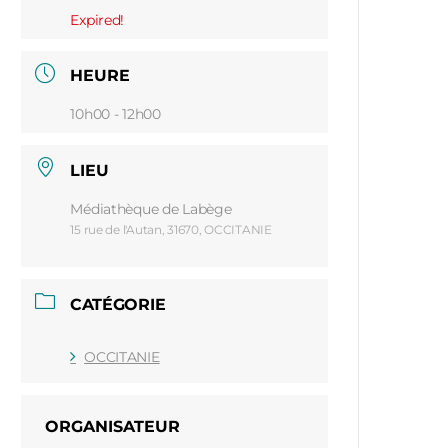
Expired!
HEURE
10h00 - 12h00
LIEU
Médiathèque de Labège
15 rue de l'Autan, 31670, OCCITANIE
CATÉGORIE
OCCITANIE
ORGANISATEUR