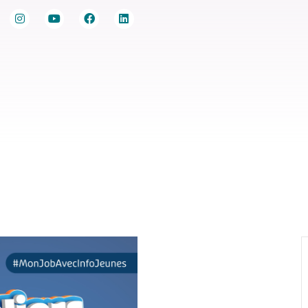
ur trouver un job
Agenda Jobs d’été
Le réseau Info Jeu